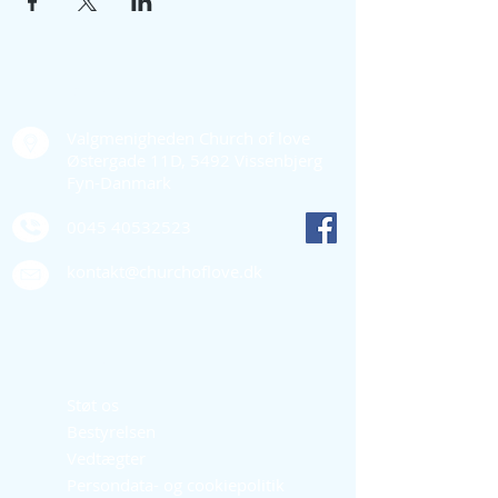
Kontakt os
Valgmenigheden Church of love
Østergade 11D, 5492 Vissenbjerg
Fyn-Danmark
0045 40532523
kontakt@churchoflove.dk
Quick links
Støt os
Bestyrelsen
Vedtægter
Persondata- og cookiepolitik