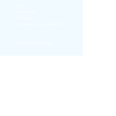
Støt os
Bestyrelsen
Vedtægter
Persondata- og cookiepolitik
Tilmelding NYHEDER