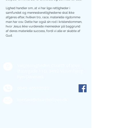
Lighed handler om, at vi har lige rettigheder i
samfundet og menneskerettighederne skal ikke
afgøres efter, hvilken tro, race, materielle rigdomme
man har osv. Dette har også sin rod i kristendommen,
hvor Jesus ikke vurderede mennesker på baggrund
af deres materielle success, fordi vi alle er skabte af
Gud.
Kontakt os
Valgmenigheden Church of love
Østergade 11D, 5492 Vissenbjerg
Fyn-Danmark
0045 40532523
kontakt@churchoflove.dk
Quick links