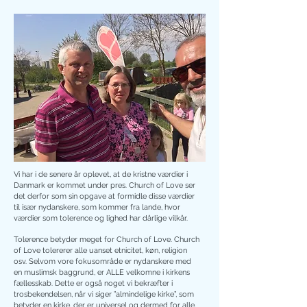
Vi har i de senere år oplevet, at de kristne værdier i
Danmark er kommet under pres. Church of Love ser
det derfor som sin opgave at formidle disse værdier
til især nydanskere, som kommer fra lande, hvor
værdier som tolerence og lighed har dårlige vilkår.
Tolerence betyder meget for Church of Love. Church
of Love tolererer alle uanset etnicitet, køn, religion
osv. Selvom vore fokusområde er nydanskere med
en muslimsk baggrund, er ALLE velkomne i kirkens
fællesskab. Dette er også noget vi bekræfter i
trosbekendelsen, når vi siger ”almindelige kirke”, som
betyder en kirke, der er universel og dermed for alle.