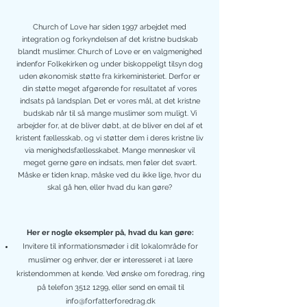
Church of Love har siden 1997 arbejdet med
integration og forkyndelsen af det kristne budskab
blandt muslimer. Church of Love er en valgmenighed
indenfor Folkekirken og under biskoppeligt tilsyn dog
uden økonomisk støtte fra kirkeministeriet. Derfor er
din støtte meget afgørende for resultatet af vores
indsats på landsplan. Det er vores mål, at det kristne
budskab når til så mange muslimer som muligt. Vi
arbejder for, at de bliver døbt, at de bliver en del af et
kristent fællesskab, og vi støtter dem i deres kristne liv
via menighedsfællesskabet. Mange mennesker vil
meget gerne gøre en indsats, men føler det svært.
Måske er tiden knap, måske ved du ikke lige, hvor du
skal gå hen, eller hvad du kan gøre?
Her er nogle eksempler på, hvad du kan gøre:
Invitere til informationsmøder i dit lokalområde for
muslimer og enhver, der er interesseret i at lære
kristendommen at kende. Ved ønske om foredrag, ring
på telefon
3512 1299
, eller send en email til
info@forfatterforedrag.dk