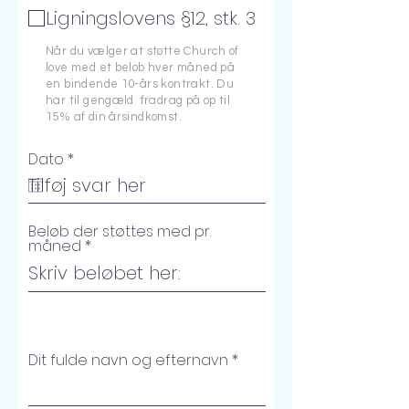
Ligningslovens §12, stk. 3
Når du vælger at støtte Church of
love med et beløb hver måned på
en bindende 10-års kontrakt. Du
har til gengæld fradrag på op til
15% af din årsindkomst.
r
Dato
*
e
q
u
i
Beløb der støttes med pr.
r
måned
e
d
Dit fulde navn og efternavn