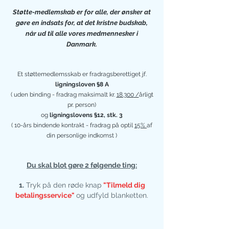
Støtte-medlemskab er for alle, der ønsker at
gøre en indsats for, at det kristne budskab,
når ud til alle vores medmennesker i
Danmark.
Et støttemedlemsskab er fradragsberettiget jf.
ligningsloven §8 A
( uden binding - fradrag maksimalt kr.
18.300
/
årligt
pr. person)
og
ligningslovens §12, stk. 3
( 10-års bindende kontrakt - fradrag på optil
15%
af
din personlige indkomst )
Du skal blot gøre 2 følgende ting:
1.
Tryk på den røde knap
"Tilmeld dig
betalingsservice"
og udfyld blanketten.