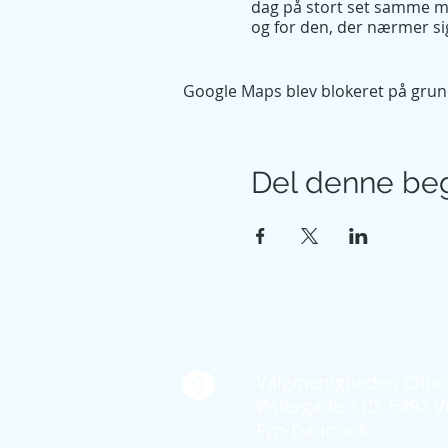
dag på stort set samme måd
og for den, der nærmer sig
Google Maps blev blokeret på grund a
Del denne be
Kontakt os
Valgmenigheden Churc
Østergade 11D, 5492 V
Fyn-Danmark