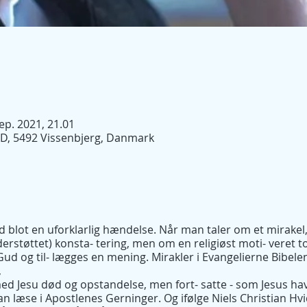
sep. 2021, 21.01
1D, 5492 Vissenbjerg, Danmark
 blot en uforklarlig hændelse. Når man taler om et mirakel,
derstøttet) konsta- tering, men om en religiøst moti- veret 
Gud og til- lægges en mening. Mirakler i Evangelierne Bibel
,
ed Jesu død og opstandelse, men fort- satte - som Jesus hav
 læse i Apostlenes Gerninger. Og ifølge Niels Christian Hvi