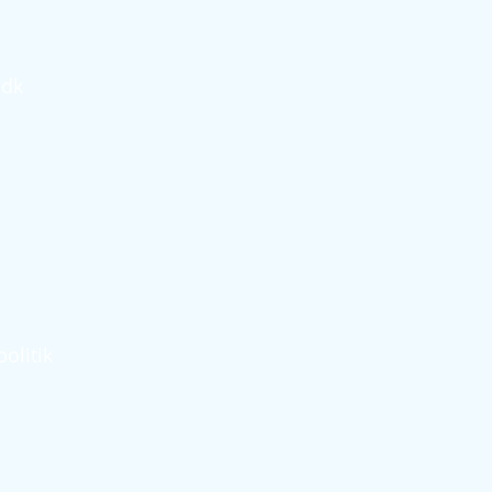
.dk
olitik