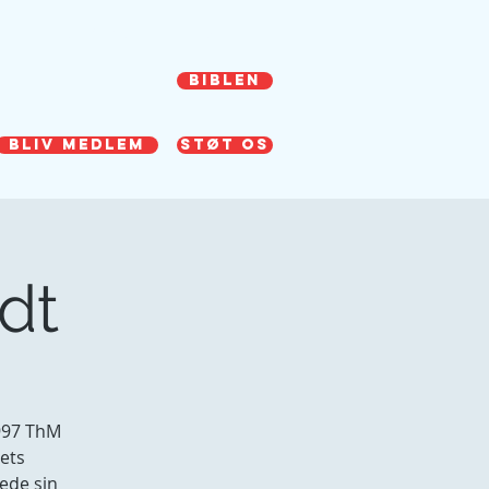
r
Video & Lyd
Kontakt os
BIBLEN
BLIV MEDLEM
STØT OS
idt
1997 ThM
tets
ede sin