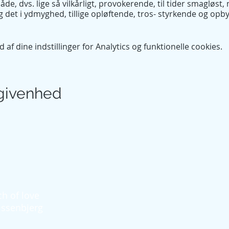
e, dvs. lige så vilkårligt, provokerende, til tider smagløst
 det i ydmyghed, tillige opløftende, tros- styrkende og opby
f dine indstillinger for Analytics og funktionelle cookies.
givenhed
h of love
issenbjerg