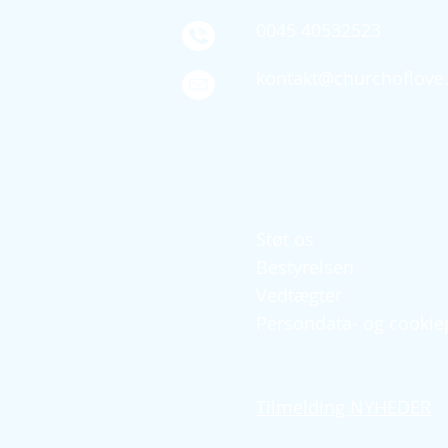
0045 40532523
kontakt@churchoflove
Quick links
Støt os
Bestyrelsen
Vedtægter
Persondata- og cookiep
Tilmelding NYHEDER