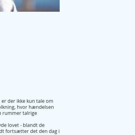
 er der ikke kun tale om
tolkning, hvor hændelsen
en rummer talrige
de lovet - blandt de
dt fortsætter det den dag i