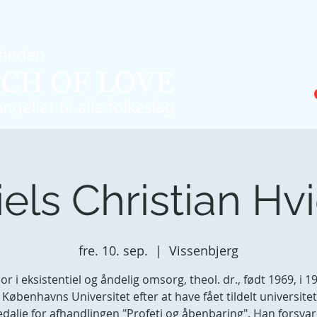
Home
Webshop
Om Kirken
Aktiviteter
Nyhede
els Christian Hv
fre. 10. sep.
  |  
Vissenbjerg
or i eksistentiel og åndelig omsorg, theol. dr., født 1969, i 
 Københavns Universitet efter at have fået tildelt universite
dalje for afhandlingen "Profeti og åbenbaring". Han forsvar