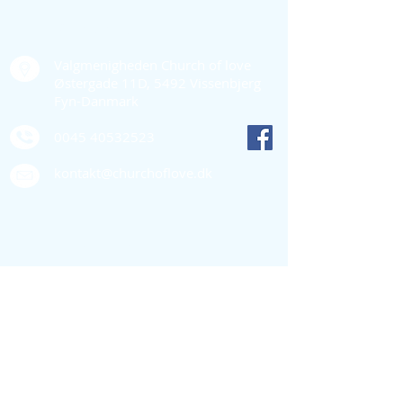
Kontakt os
Valgmenigheden Church of love
Østergade 11D, 5492 Vissenbjerg
Fyn-Danmark
0045 40532523
kontakt@churchoflove.dk
Quick links
Støt os
Bestyrelsen
Vedtægter
Persondata- og cookiepolitik