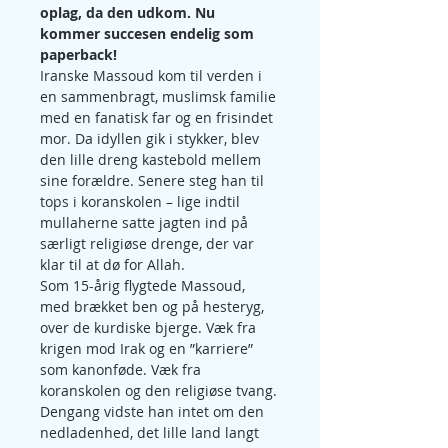
oplag, da den udkom. Nu 
kommer succesen endelig som 
paperback!
Iranske Massoud kom til verden i 
en sammenbragt, muslimsk familie 
med en fanatisk far og en frisindet 
mor. Da idyllen gik i stykker, blev 
den lille dreng kastebold mellem 
sine forældre. Senere steg han til 
tops i koranskolen – lige indtil 
mullaherne satte jagten ind på 
særligt religiøse drenge, der var 
klar til at dø for Allah.
Som 15-årig flygtede Massoud, 
med brækket ben og på hesteryg, 
over de kurdiske bjerge. Væk fra 
krigen mod Irak og en ”karriere” 
som kanonføde. Væk fra 
koranskolen og den religiøse tvang.
Dengang vidste han intet om den 
nedladenhed, det lille land langt 