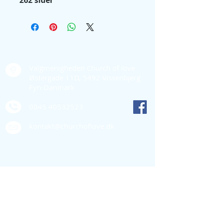
262 sider
Kontakt os
Valgmenigheden Church of love
Østergade 11D, 5492 Vissenbjerg
Fyn-Danmark
0045 40532523
kontakt@churchoflove.dk
Quick links
Støt os
Bestyrelsen
Vedtægter