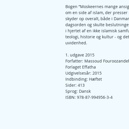
Bogen ”Moskeernes mange ansigte
om en side af islam, der presser 
skyder op overalt, både i Danma
dagsorden og skulte beslutninge
i hjertet af en ikke islamisk samf
teologi, historie og kultur - og d
uvidenhed.
1. udgave 2015
Forfatter: Massoud Fouroozande
Forlaget Effatha
Udgivelsesår: 2015
Indbinding: Hæftet
Sider: 413
Sprog: Dansk 
ISBN: 978-87-994956-3-4
Kontakt os