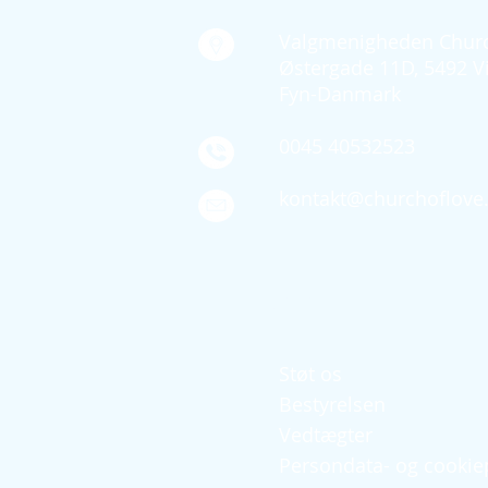
Valgmenigheden Churc
Østergade 11D, 5492 V
Fyn-Danmark
0045 40532523
kontakt@churchoflove
Quick links
Støt os
Bestyrelsen
Vedtægter
Persondata- og cookiep