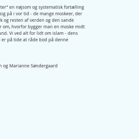
r” en nøjsom og systematisk fortælling 
sig på i vor tid - de mange moskeer, der 
rk og resten af verden og den sande 
r om, hvorfor bygger man en moske midt 
und. Vi ved alt for lidt om islam - dens 
et er på tide at råde bod på denne 
h og Marianne Søndergaard 