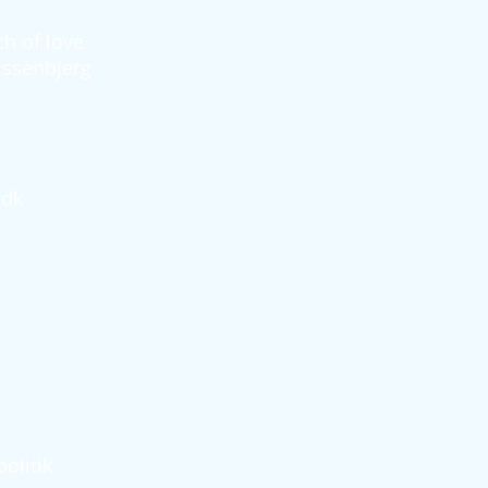
h of love
issenbjerg
.dk
olitik