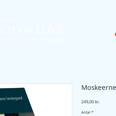
Home
Webshop
Om Kirken
Aktiviteter
Nyhede
Moskeerne
Pris
249,00 kr.
Antal
*